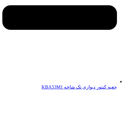
جعبه کنتور دیواری تک شاخه KBA53M1