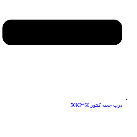
درب جعبه کنتور 50KP*60