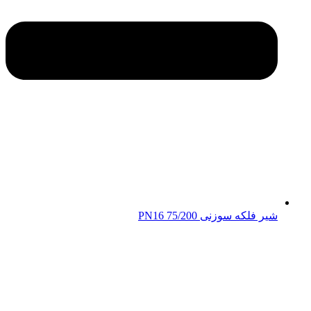
شیر فلکه سوزنی 75/200 PN16