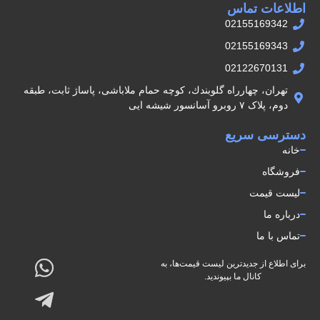
اطلاعات تماس
02155169342
02155169343
02122670131
تهران، چهارراه گلوبندك، كوچه حمام ملاباشى، پاساژ ثابت، طبقه
دوم، پلاک ۷ روبرو آسانسور شيشه ايى
دسترسی سریع
خانه
فروشگاه
لیست قیمت
درباره ما
تماس با ما
برای اطلاع از جدیدترین لیست قیمت‌ها، به
کانال ما بپیوندید.