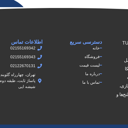
دسترسی سریع
اطلاعات تماس
ش اتصالات TUPY
خانه
02155169342
فروشگاه
02155169343
مل
لیست قیمت
02122670131
کا
درباره ما
تهران، چهارراه گلوبن
تماس با ما
ازی،
شيشه ايى
ج‌ها و