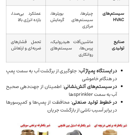
سیستم‌های
چیلرها، بویلرها،
عملکرد بی‌صدا،
HVAC
سیستم‌های گرمایش
بازده انرژی بالا
مرکزی
صنایع
ماشین‌آلات هیدرولیک،
تحمل فشارهای
تولیدی
پرس‌ها، سیستم‌های
ضربه‌ای و ارتعاش
روانکاری
در ایستگاه پمپاژ آب
: جلوگیری از برگشت آب به سمت پمپ
در هنگام خاموشی
در سیستم‌های آتش‌نشانی
: اطمینان از جهت‌دهی صحیح
آب به سمت sprinklerها
در خطوط تولید صنعتی
: محافظت از پمپ‌ها و کمپرسورها
در برابر آسیب ناشی از بازگشت جریان