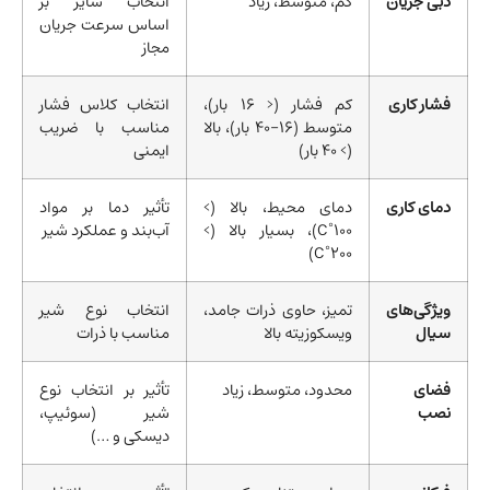
دبی جریان
کم، متوسط، زیاد
انتخاب سایز بر
اساس سرعت جریان
مجاز
فشار کاری
کم فشار (< 16 بار)،
انتخاب کلاس فشار
متوسط (16-40 بار)، بالا
مناسب با ضریب
(> 40 بار)
ایمنی
دمای کاری
دمای محیط، بالا (>
تأثیر دما بر مواد
100°C)، بسیار بالا (>
آب‌بند و عملکرد شیر
200°C)
ویژگی‌های
تمیز، حاوی ذرات جامد،
انتخاب نوع شیر
سیال
ویسکوزیته بالا
مناسب با ذرات
فضای
محدود، متوسط، زیاد
تأثیر بر انتخاب نوع
نصب
شیر (سوئیپ،
دیسکی و …)