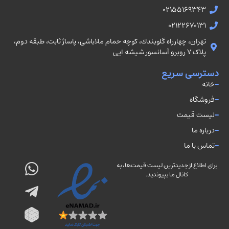
02155169343
02122670131
تهران، چهارراه گلوبندك، كوچه حمام ملاباشى، پاساژ ثابت، طبقه دوم،
پلاک ۷ روبرو آسانسور شيشه ايى
دسترسی سریع
خانه
فروشگاه
لیست قیمت
درباره ما
تماس با ما
برای اطلاع از جدیدترین لیست قیمت‌ها، به
کانال ما بپیوندید.