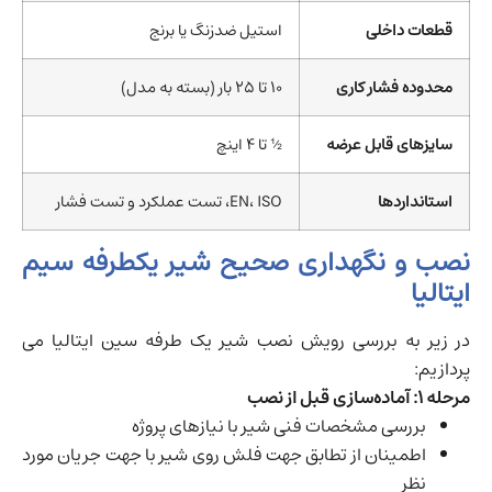
قطعات داخلی
استیل ضدزنگ یا برنج
محدوده فشار کاری
10 تا 25 بار (بسته به مدل)
سایزهای قابل عرضه
½ تا 4 اینچ
استانداردها
EN، ISO، تست عملکرد و تست فشار
نصب و نگهداری صحیح شیر یکطرفه سیم
ایتالیا
در زیر به بررسی رویش نصب شیر یک طرفه سین ایتالیا می
پردازیم:
مرحله ۱: آماده‌سازی قبل از نصب
بررسی مشخصات فنی شیر با نیازهای پروژه
اطمینان از تطابق جهت فلش روی شیر با جهت جریان مورد
نظر