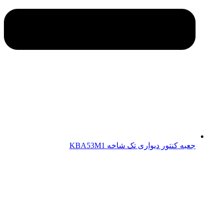
جعبه کنتور دیواری تک شاخه KBA53M1