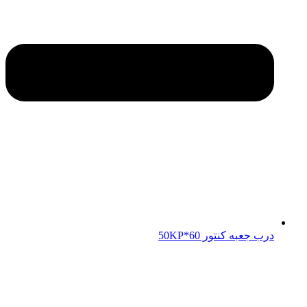
درب جعبه کنتور 50KP*60