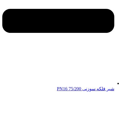
شیر فلکه سوزنی 75/200 PN16