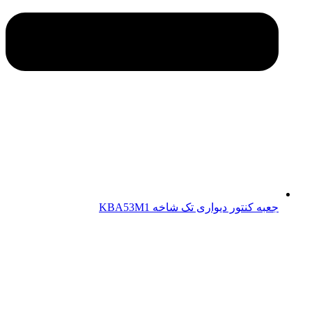
جعبه کنتور دیواری تک شاخه KBA53M1