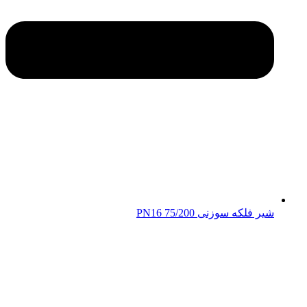
شیر فلکه سوزنی 75/200 PN16