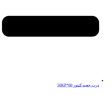
درب جعبه کنتور 50KP*60