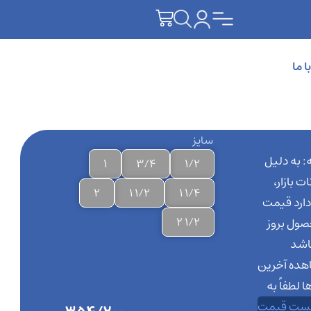
 ما
سایز
: به دلیل
1
3/4
1/2
ت بازار،
2
1/2 1
1/4 1
دارد قیمت
1/2 2
صول بروز
اشد
هده آخرین
 لطفاً به
ست قیمت