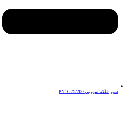
شیر فلکه سوزنی 75/200 PN16