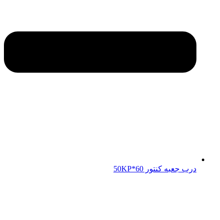
درب جعبه کنتور 50KP*60