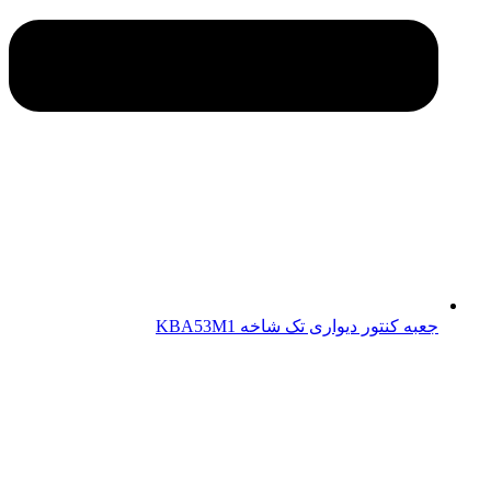
جعبه کنتور دیواری تک شاخه KBA53M1