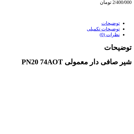
2/400/000 تومان
توضیحات
توضیحات تکمیلی
نظرات (0)
توضیحات
شیر صافی دار معمولی PN20 74AOT