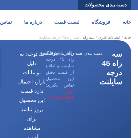
دسته بندی محصولات
خانه
فروشگاه
لیست قیمت
درباره ما
تماس ب
خانه
/
اتصالات فلزی
/
سه راه
/ سه راه 45 درجه سایلنت
سه
برای خرید سه
سه راه
نیوفلکس
دسته بندی:
برند:
⚠️ توجه: به
راه 45 درجه
راه 45
دلیل
سایلنت و اطلاع
درجه
از قیمت دقیق
نوسانات
این محصول
سایلنت
بازار، احتمال
تماس بگیرید:
دارد قیمت
تلفن:
۰۲۱۵۵۱۶۹۳۴۲
این محصول
بروز نباشد
برای
مشاهده
آخرین