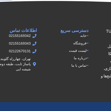
دسترسی سریع
اطلاعات تماس
ش اتصالات TUPY
خانه
02155169342
فروشگاه
02155169343
مل
لیست قیمت
02122670131
کا
درباره ما
تهران، چهارراه گلوبن
تماس با ما
ازی،
شيشه ايى
ج‌ها و