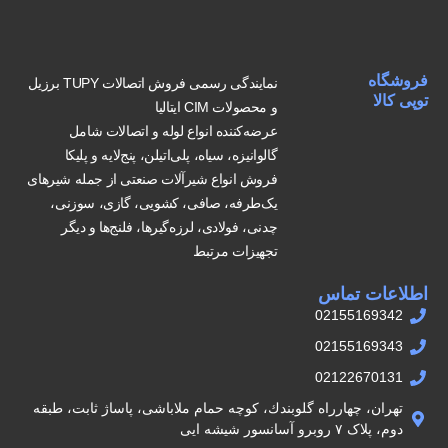
فروشگاه
نمایندگی رسمی فروش اتصالات TUPY برزیل
توپی کالا
و محصولات CIM ایتالیا
عرضه‌کننده انواع لوله و اتصالات شامل
گالوانیزه، سیاه، پلی‌اتیلن، پنج‌لایه و پلیکا
فروش انواع شیرآلات صنعتی از جمله شیرهای
یک‌طرفه، صافی، کشویی، گازی، سوزنی،
چدنی، فولادی، لرزه‌گیرها، فلنج‌ها و دیگر
تجهیزات مرتبط
اطلاعات تماس
02155169342
02155169343
02122670131
تهران، چهارراه گلوبندك، كوچه حمام ملاباشى، پاساژ ثابت، طبقه
دوم، پلاک ۷ روبرو آسانسور شيشه ايى