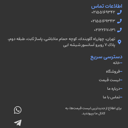
اطلاعات تماس
02155169342
02155169343
02122670131
تهران، چهارراه گلوبندك، كوچه حمام ملاباشى، پاساژ ثابت، طبقه دوم،
پلاک ۷ روبرو آسانسور شيشه ايى
دسترسی سریع
خانه
فروشگاه
لیست قیمت
درباره ما
تماس با ما
برای اطلاع از جدیدترین لیست قیمت‌ها، به
کانال ما بپیوندید.