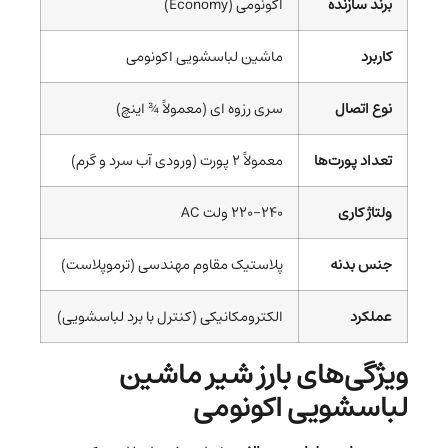
برند سازنده
اکونومی (Economy)
کاربرد
ماشین لباسشویی اکونومی
نوع اتصال
سری رزوه ای (معمولاً ¾ اینچ)
تعداد پورت‌ها
معمولاً ۲ پورت (ورودی آب سرد و گرم)
ولتاژ کاری
۲۲۰-۲۴۰ ولت AC
جنس بدنه
پلاستیک مقاوم مهندسی (ترموپلاست)
عملکرد
الکترومکانیکی (کنترل با برد لباسشویی)
ویژگی‌های بارز شیر ماشین
لباسشویی اکونومی