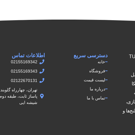
دسترسی سریع
اطلاعات تماس
ش اتصالات TUPY
خانه
02155169342
فروشگاه
02155169343
مل
لیست قیمت
02122670131
کا
درباره ما
تهران، چهارراه گلوبن
تماس با ما
ازی،
شيشه ايى
ج‌ها و