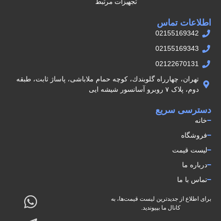
تجهیزات مرتبط
اطلاعات تماس
02155169342
02155169343
02122670131
تهران، چهارراه گلوبندك، كوچه حمام ملاباشى، پاساژ ثابت، طبقه
دوم، پلاک ۷ روبرو آسانسور شيشه ايى
دسترسی سریع
خانه
فروشگاه
لیست قیمت
درباره ما
تماس با ما
برای اطلاع از جدیدترین لیست قیمت‌ها، به
کانال ما بپیوندید.