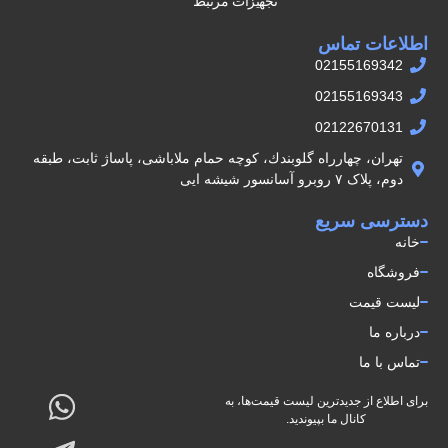
تجهیزات مرتبط
اطلاعات تماس
02155169342
02155169343
02122670131
تهران، چهارراه گلوبندك، كوچه حمام ملاباشى، پاساژ ثابت، طبقه
دوم، پلاک ۷ روبرو آسانسور شيشه ايى
دسترسی سریع
خانه
فروشگاه
لیست قیمت
درباره ما
تماس با ما
برای اطلاع از جدیدترین لیست قیمت‌ها، به
کانال ما بپیوندید.