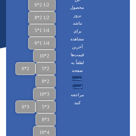
1/2 2*6
محصول
بروز
1/2 2*8
نباشد
1/4 1*5
برای
مشاهده
1/4 1*6
آخرین
قیمت‌ها
2*10
لطفاً به
2*6
2*5
صفحه
لیست
2*8
قیمت
3*10
مراجعه
کنید
3*6
3*5
3*8
4*10