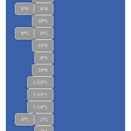
4*8
4*6
5*10
5*8
5*6
6*10
6*8
8*10
1*1/2 1
1*1/2 2
1*1/4 1
1*4
1*2