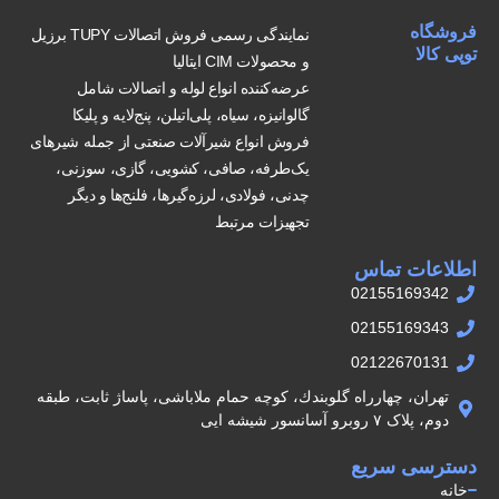
فروشگاه
نمایندگی رسمی فروش اتصالات TUPY برزیل
توپی کالا
و محصولات CIM ایتالیا
عرضه‌کننده انواع لوله و اتصالات شامل
گالوانیزه، سیاه، پلی‌اتیلن، پنج‌لایه و پلیکا
فروش انواع شیرآلات صنعتی از جمله شیرهای
یک‌طرفه، صافی، کشویی، گازی، سوزنی،
چدنی، فولادی، لرزه‌گیرها، فلنج‌ها و دیگر
تجهیزات مرتبط
اطلاعات تماس
02155169342
02155169343
02122670131
تهران، چهارراه گلوبندك، كوچه حمام ملاباشى، پاساژ ثابت، طبقه
دوم، پلاک ۷ روبرو آسانسور شيشه ايى
دسترسی سریع
خانه