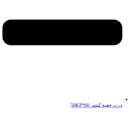
درب جعبه کنتور 50KP*60