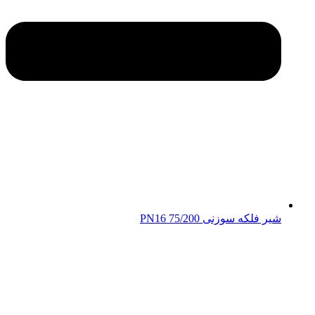
شیر فلکه سوزنی 75/200 PN16