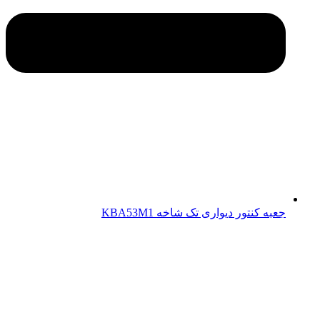
جعبه کنتور دیواری تک شاخه KBA53M1