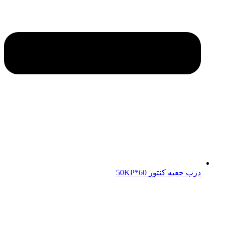
درب جعبه کنتور 50KP*60