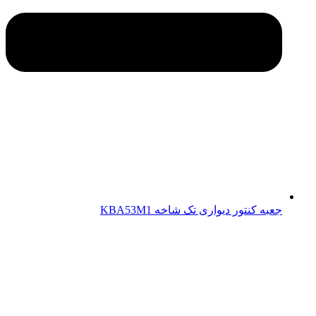
جعبه کنتور دیواری تک شاخه KBA53M1