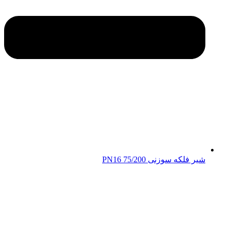
شیر فلکه سوزنی 75/200 PN16