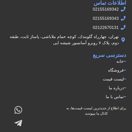
اطلاعات تماس
02155169342
02155169343
02122670131
تهران، چهارراه گلوبندك، كوچه حمام ملاباشى، پاساژ ثابت، طبقه
دوم، پلاک ۷ روبرو آسانسور شيشه ايى
دسترسی سریع
خانه
فروشگاه
لیست قیمت
درباره ما
تماس با ما
برای اطلاع از جدیدترین لیست قیمت‌ها، به
کانال ما بپیوندید.