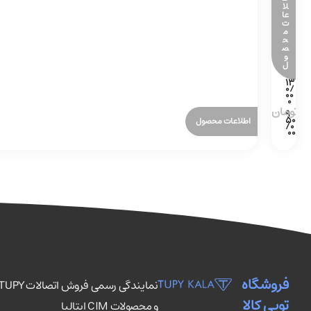
لا
عا
ت
م
ح
ص
و
ل
اطلاعات محصول
فروشگاه
توپی کالا
و محصولات CIM ایتالیا