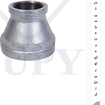
دی
ل
ی
س
یا
ه
دن
د
ه
ای
تو
پ
ی
برز
ی
ل