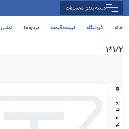
دسته بندی محصولات
خانه
فروشگاه
لیست قیمت
درباره ما
تماس با
1/2*1
بو
ش
ن
تب