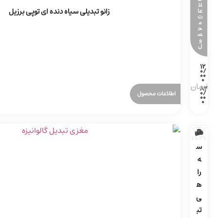
لا
زانو تبدیلی سیاه دنده ای توپی برزیل
عا
ت
م
ح
ص
و
ل
اطلاعات محصول
س
ه
را
ه
ی
تب