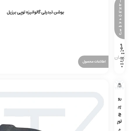
ا
ط
لا
بوشن تبدیلی گالوانیزه توپی برزیل
عا
ت
م
ح
ص
و
ل
اطلاعات محصول
رو
پی
چ
توپ
ی