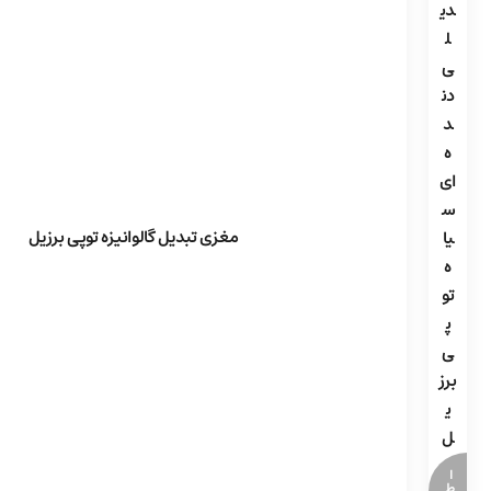
دی
ل
ی
دن
د
ه
ای
س
مغزی تبدیل گالوانیزه توپی برزیل
یا
ه
تو
پ
ی
برز
ی
ل
ا
ط