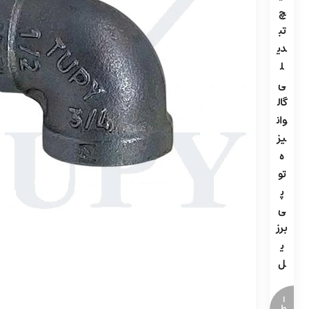
چ
تب
دی
ل
ی
گال
وان
یز
ه
تو
پ
ی
برز
ی
ل
ا
ط