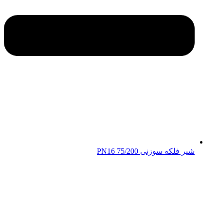
شیر فلکه سوزنی 75/200 PN16