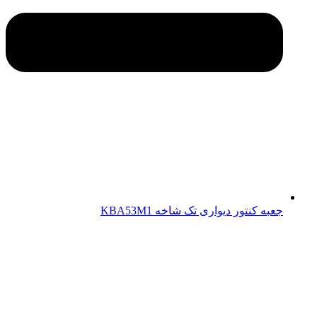
جعبه کنتور دیواری تک شاخه KBA53M1