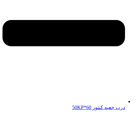
درب جعبه کنتور 50KP*60