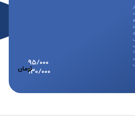
ز
ز
ی
ل