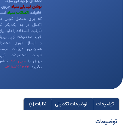
دنده ای تولید می شود.
بوشن تبدیلی سیاه
جزوی ا
خانواده
اتصالات سیاه
است
که برای متصل کردن دو
اتصال نر به یکدیگر نی
قابلیت استفاده را دارد.برا
خرید محصولات توپی برزی
و ارسال فوری محصول
همچنین دریافت لیست
قیمت محصولات توپی
برزیل با
توپی کالا
تماس
بگیرید.
02155169342
توضیحات
توضیحات تکمیلی
نظرات (0)
توضیحات