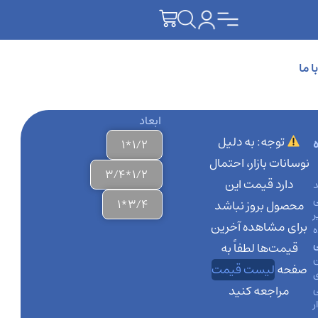
 ما
ابعاد
توجه: به دلیل
1/2*1
نوسانات بازار، احتمال
1/2*3/4
دارد قیمت این
د
3/4*1
محصول بروز نباشد
ر
برای مشاهده آخرین
ه
قیمت‌ها لطفاً به
صفحه
لیست قیمت
مراجعه کنید
ی
ر