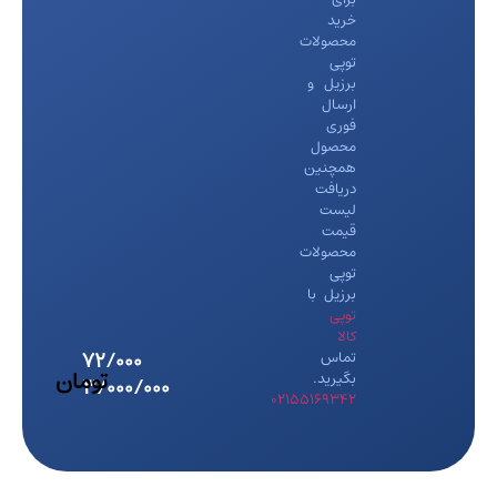
خرید
محصولات
توپی
برزیل و
ارسال
فوری
محصول
همچنین
دریافت
لیست
قیمت
محصولات
توپی
برزیل با
توپی
کالا
تماس
بگیرید.
02155169342