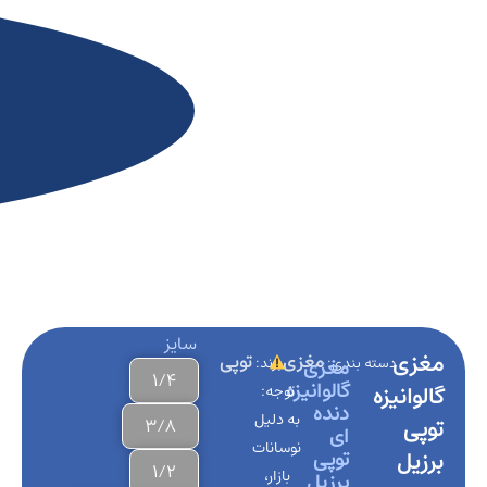
سایز
مغزی
مغزی
توپی
دسته بندی:
مغزی
برند:
1/4
گالوانیزه
گالوانیزه
توجه:
دنده
به دلیل
توپی
3/8
ای
نوسانات
توپی
برزیل
1/2
بازار،
برزیل