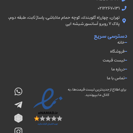
02122670131
تهران، چهارراه گلوبندك، كوچه حمام ملاباشى، پاساژ ثابت، طبقه دوم،
پلاک ۷ روبرو آسانسور شيشه ايى
دسترسی سریع
خانه
فروشگاه
لیست قیمت
درباره ما
تماس با ما
برای اطلاع از جدیدترین لیست قیمت‌ها، به
کانال ما بپیوندید.