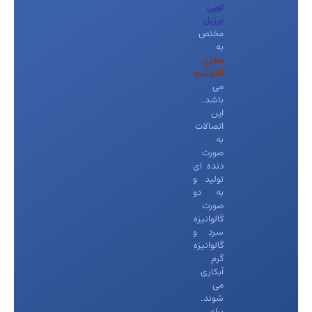
توپی
برزیل
مختص
به
مغزی
گالوانیزه
می
باشد.
این
اتصالات
به
صورت
دنده ای
تولید و
به دو
صورت
گالوانیزه
سرد و
گالوانیزه
گرم
آبکاری
می
شوند.
برای