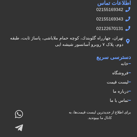
اطلاعات تماس
02155169342
02155169343
02122670131
تهران، چهارراه گلوبندك، كوچه حمام ملاباشى، پاساژ ثابت، طبقه
دوم، پلاک ۷ روبرو آسانسور شيشه ايى
دسترسی سریع
خانه
فروشگاه
لیست قیمت
درباره ما
تماس با ما
برای اطلاع از جدیدترین لیست قیمت‌ها، به
کانال ما بپیوندید.