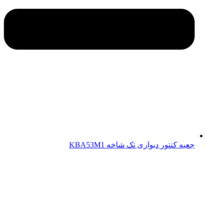
جعبه کنتور دیواری تک شاخه KBA53M1