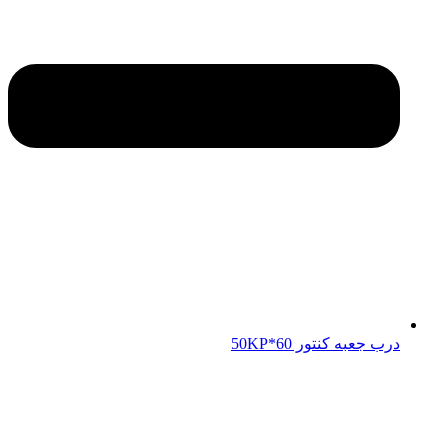
درب جعبه کنتور 50KP*60