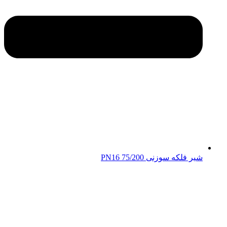
شیر فلکه سوزنی 75/200 PN16