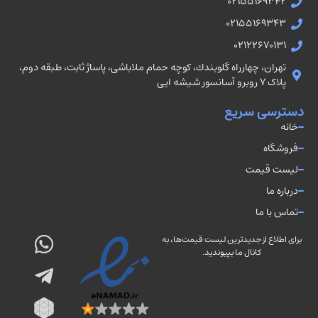
02155169342
02155169343
02122670131
تهران، چهارراه گلوبندك، كوچه حمام ملاباشى، پاساژ ثابت، طبقه دوم،
پلاک ۷ روبرو آسانسور شيشه ايى
دسترسی سریع
خانه
فروشگاه
لیست قیمت
درباره ما
تماس با ما
برای اطلاع از جدیدترین لیست قیمت‌ها، به
کانال ما بپیوندید.