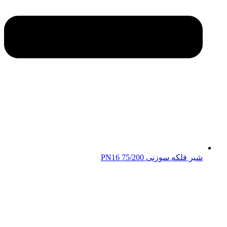
شیر فلکه سوزنی 75/200 PN16