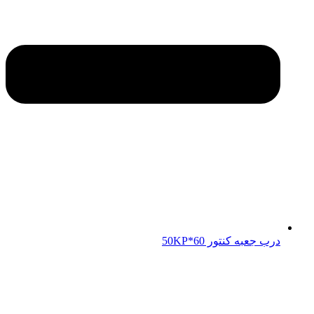
درب جعبه کنتور 50KP*60