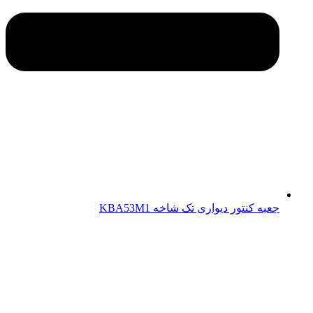
جعبه کنتور دیواری تک شاخه KBA53M1