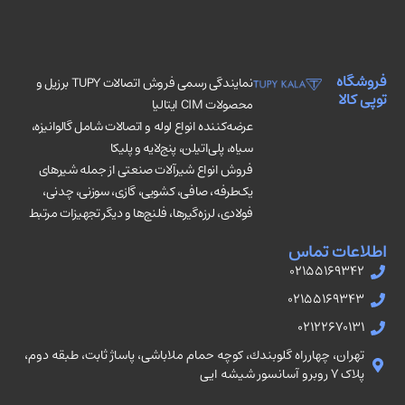
فروشگاه
نمایندگی رسمی فروش اتصالات TUPY برزیل و
توپی کالا
محصولات CIM ایتالیا
عرضه‌کننده انواع لوله و اتصالات شامل گالوانیزه،
سیاه، پلی‌اتیلن، پنج‌لایه و پلیکا
فروش انواع شیرآلات صنعتی از جمله شیرهای
یک‌طرفه، صافی، کشویی، گازی، سوزنی، چدنی،
فولادی، لرزه‌گیرها، فلنج‌ها و دیگر تجهیزات مرتبط
اطلاعات تماس
02155169342
02155169343
02122670131
تهران، چهارراه گلوبندك، كوچه حمام ملاباشى، پاساژ ثابت، طبقه دوم،
پلاک ۷ روبرو آسانسور شيشه ايى