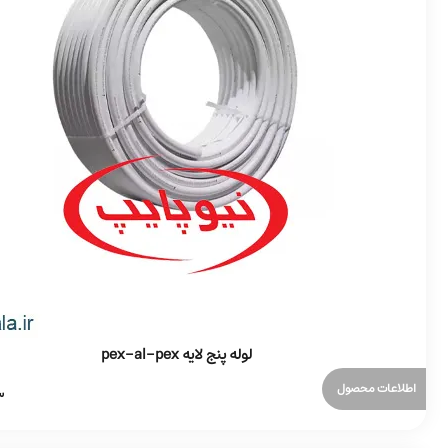
لوله پنج لایه pex-al-pex
اطلاعات محصول