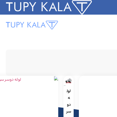
لول
ه
دو
سر