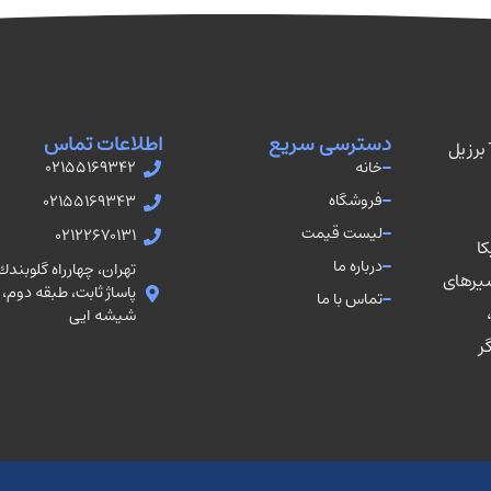
دسترسی سریع
اطلاعات تماس
نمایندگی رسمی فروش اتصالات TUPY برزیل
خانه
02155169342
فروشگاه
02155169343
لیست قیمت
02122670131
کا
درباره ما
تهران، چهارراه گلوبند
شیرهای
تماس با ما
شيشه ايى
ر