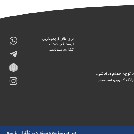
برای اطلاع از جدیدترین
لیست قیمت‌ها، به
کانال ما بپیوندید.
ك، كوچه حمام ملاباشى،
پاساژ ثابت، طبقه دوم، پلاک ۷ روبرو آسانسور
طراحی سایت
و
سئو
:
وب نگاران پارسه