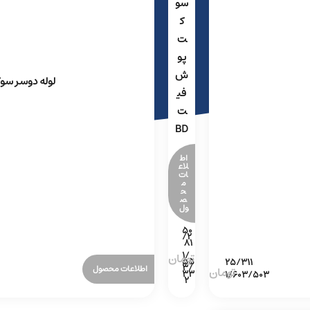
سو
ک
ت
پو
ش
لوله دوسر س
فی
ت
BD
اط
لاع
ات
م
ح
ص
ول
اطلاعات محصول