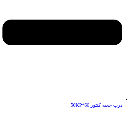
درب جعبه کنتور 50KP*60