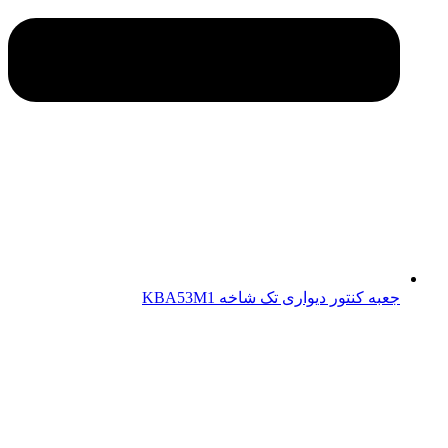
جعبه کنتور دیواری تک شاخه KBA53M1