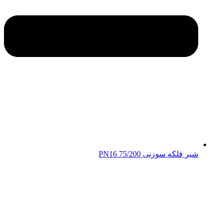
شیر فلکه سوزنی 75/200 PN16