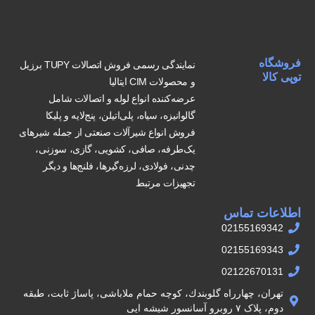
فروشگاه
نمایندگی رسمی فروش اتصالات TUPY برزیل
توپی کالا
و محصولات CIM ایتالیا
عرضه‌کننده انواع لوله و اتصالات شامل
گالوانیزه، سیاه، پلی‌اتیلن، پنج‌لایه و پلیکا
فروش انواع شیرآلات صنعتی از جمله شیرهای
یک‌طرفه، صافی، کشویی، گازی، سوزنی،
چدنی، فولادی، لرزه‌گیرها، فلنج‌ها و دیگر
تجهیزات مرتبط
اطلاعات تماس
02155169342
02155169343
02122670131
تهران، چهارراه گلوبندك، كوچه حمام ملاباشى، پاساژ ثابت، طبقه
دوم، پلاک ۷ روبرو آسانسور شيشه ايى