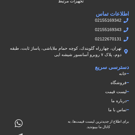
تجهیزات مرتبط
اطلاعات تماس
02155169342
02155169343
02122670131
تهران، چهارراه گلوبندك، كوچه حمام ملاباشى، پاساژ ثابت، طبقه
دوم، پلاک ۷ روبرو آسانسور شيشه ايى
دسترسی سریع
خانه
فروشگاه
لیست قیمت
درباره ما
تماس با ما
برای اطلاع از جدیدترین لیست قیمت‌ها، به
کانال ما بپیوندید.