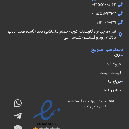
02155169342
02155169343
02122670131
تهران، چهارراه گلوبندك، كوچه حمام ملاباشى، پاساژ ثابت، طبقه دوم،
پلاک ۷ روبرو آسانسور شيشه ايى
دسترسی سریع
خانه
فروشگاه
لیست قیمت
درباره ما
تماس با ما
برای اطلاع از جدیدترین لیست قیمت‌ها، به
کانال ما بپیوندید.