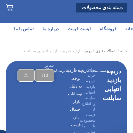
دسته بندی محصولات
خانه
فروشگاه
لیست قیمت
درباره ما
تماس با ما
خانه
/
اتصالات فلزی
/
دریچه بازدید
/ دریچه بازدید انتهایی سایلنت
سایز
برای
دریچه بازدید
نیوفلکس
دریچه
دسته بندی:
⚠️
برند:
75
110
خرید
توجه:
بازدید
دریچه
به دلیل
بازدید
انتهایی
انتهایی
نوسانات
سایلنت
سایلنت
بازار،
و اطلاع
از
احتمال
قیمت
دارد
محصولات
قیمت
با ما
تماس
این