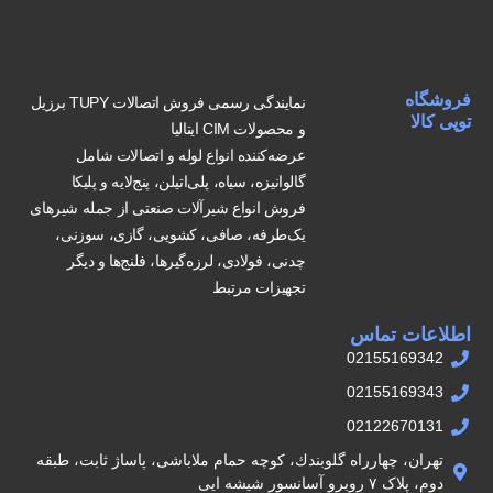
فروشگاه
نمایندگی رسمی فروش اتصالات TUPY برزیل
توپی کالا
و محصولات CIM ایتالیا
عرضه‌کننده انواع لوله و اتصالات شامل
گالوانیزه، سیاه، پلی‌اتیلن، پنج‌لایه و پلیکا
فروش انواع شیرآلات صنعتی از جمله شیرهای
یک‌طرفه، صافی، کشویی، گازی، سوزنی،
چدنی، فولادی، لرزه‌گیرها، فلنج‌ها و دیگر
تجهیزات مرتبط
اطلاعات تماس
02155169342
02155169343
02122670131
تهران، چهارراه گلوبندك، كوچه حمام ملاباشى، پاساژ ثابت، طبقه
دوم، پلاک ۷ روبرو آسانسور شيشه ايى