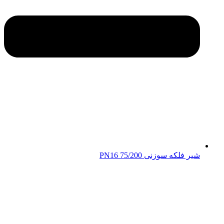
شیر فلکه سوزنی 75/200 PN16