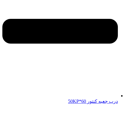
درب جعبه کنتور 50KP*60