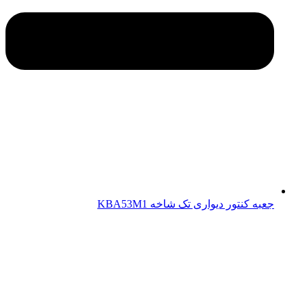
جعبه کنتور دیواری تک شاخه KBA53M1