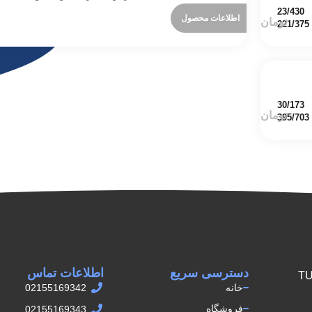
اطلاعات محصول
دسترسی سریع
اطلاعات تماس
ش اتصالات TUPY
خانه
02155169342
فروشگاه
02155169343