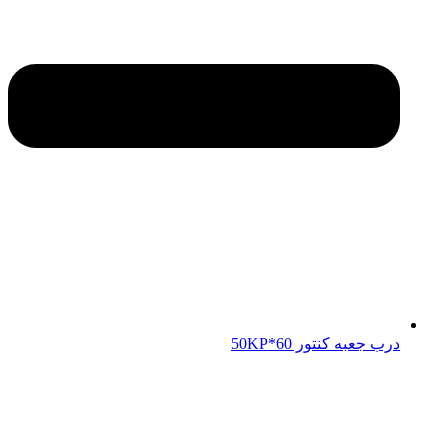
درب جعبه کنتور 50KP*60