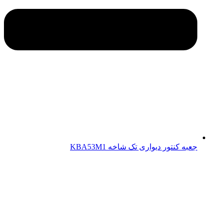
جعبه کنتور دیواری تک شاخه KBA53M1