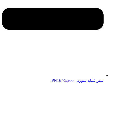
شیر فلکه سوزنی 75/200 PN16