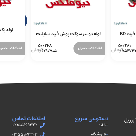
لوله ی
یت BD
لوله دوسر سوکت پوش فیت سایلنت
ن
اطلاعات محصول
اطلاعات محصو
دسترسی سریع
اطلاعات تماس
نمایندگی رسمی فروش اتصالات TUPY برزیل
خانه
02155169342
فروشگاه
02155169343