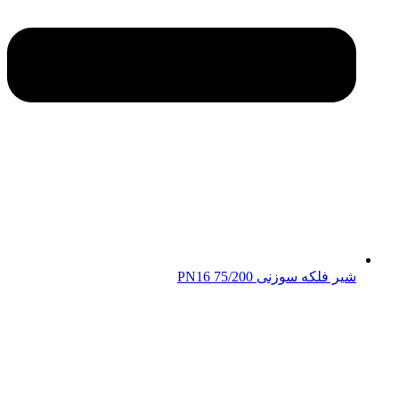
شیر فلکه سوزنی 75/200 PN16