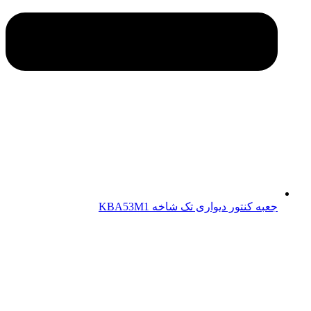
جعبه کنتور دیواری تک شاخه KBA53M1