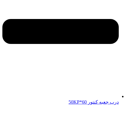
درب جعبه کنتور 50KP*60