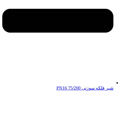
شیر فلکه سوزنی 75/200 PN16