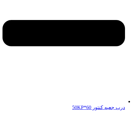
درب جعبه کنتور 50KP*60