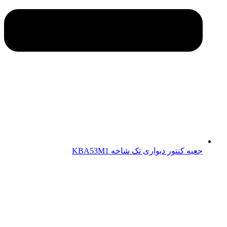
جعبه کنتور دیواری تک شاخه KBA53M1