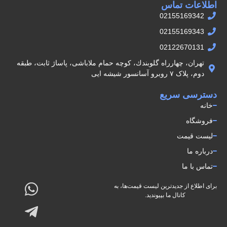
اطلاعات تماس
02155169342
02155169343
02122670131
تهران، چهارراه گلوبندك، كوچه حمام ملاباشى، پاساژ ثابت، طبقه
دوم، پلاک ۷ روبرو آسانسور شيشه ايى
دسترسی سریع
خانه
فروشگاه
لیست قیمت
درباره ما
تماس با ما
برای اطلاع از جدیدترین لیست قیمت‌ها، به
کانال ما بپیوندید.