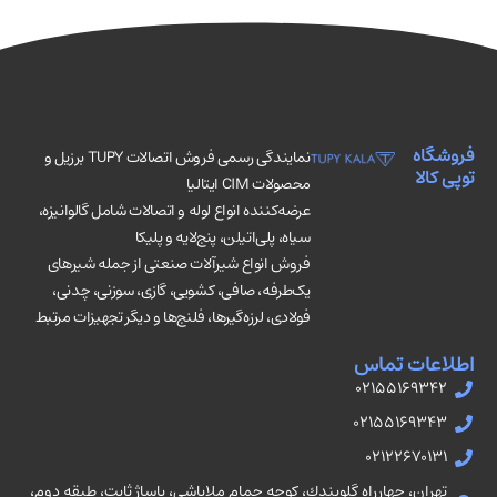
فروشگاه
نمایندگی رسمی فروش اتصالات TUPY برزیل و
توپی کالا
محصولات CIM ایتالیا
عرضه‌کننده انواع لوله و اتصالات شامل گالوانیزه،
سیاه، پلی‌اتیلن، پنج‌لایه و پلیکا
فروش انواع شیرآلات صنعتی از جمله شیرهای
یک‌طرفه، صافی، کشویی، گازی، سوزنی، چدنی،
فولادی، لرزه‌گیرها، فلنج‌ها و دیگر تجهیزات مرتبط
اطلاعات تماس
02155169342
02155169343
02122670131
تهران، چهارراه گلوبندك، كوچه حمام ملاباشى، پاساژ ثابت، طبقه دوم،