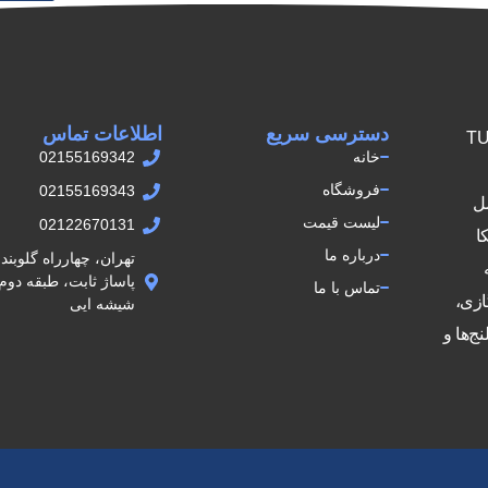
دسترسی سریع
اطلاعات تماس
ش اتصالات TUPY
خانه
02155169342
فروشگاه
02155169343
مل
لیست قیمت
02122670131
کا
درباره ما
تهران، چهارراه گلوبن
تماس با ما
ازی،
شيشه ايى
ج‌ها و