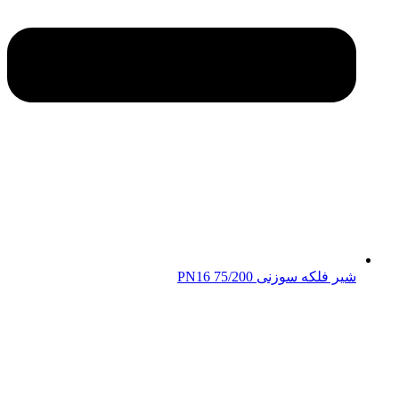
شیر فلکه سوزنی 75/200 PN16