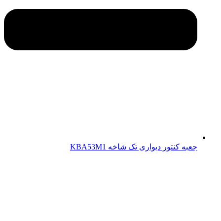
جعبه کنتور دیواری تک شاخه KBA53M1