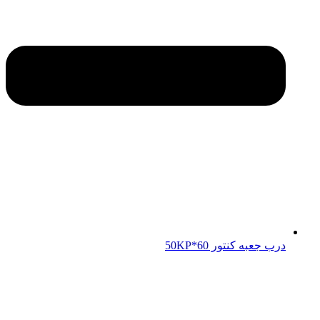
درب جعبه کنتور 50KP*60