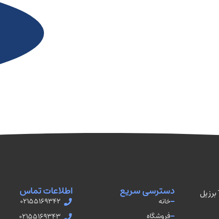
دسترسی سریع
اطلاعات تماس
نمایندگی رسمی فروش اتصالات TUPY برزیل
خانه
02155169342
فروشگاه
02155169343