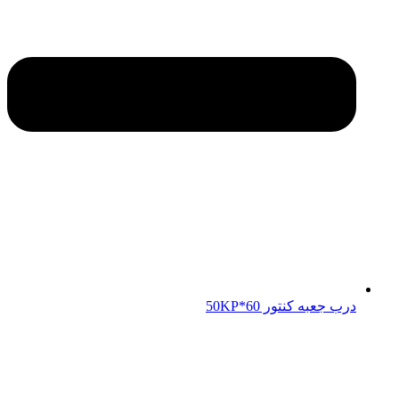
درب جعبه کنتور 50KP*60