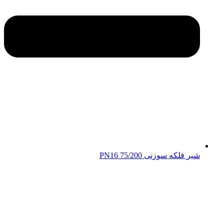
شیر فلکه سوزنی 75/200 PN16