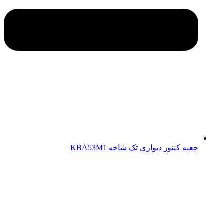
جعبه کنتور دیواری تک شاخه KBA53M1