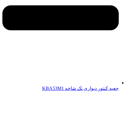
جعبه کنتور دیواری تک شاخه KBA53M1