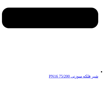
شیر فلکه سوزنی 75/200 PN16