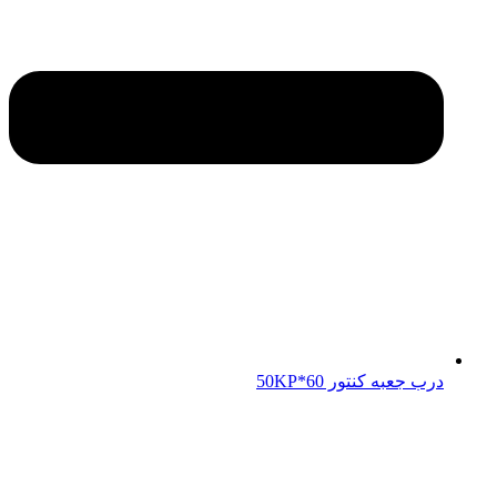
درب جعبه کنتور 50KP*60