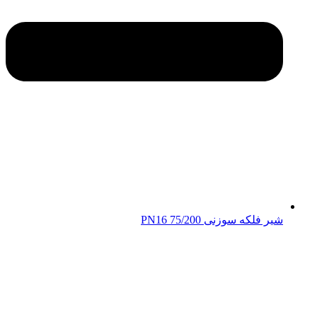
شیر فلکه سوزنی 75/200 PN16