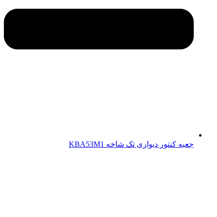
جعبه کنتور دیواری تک شاخه KBA53M1