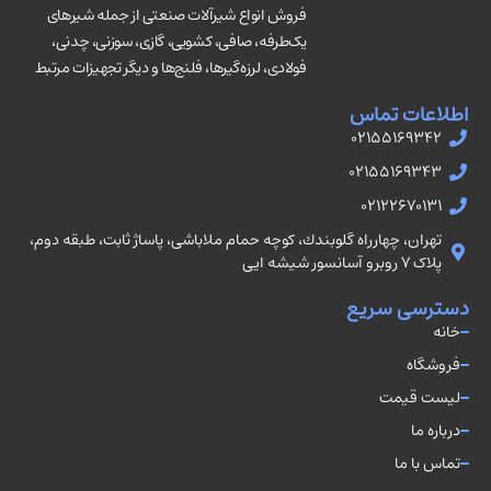
فروش انواع شیرآلات صنعتی از جمله شیرهای
یک‌طرفه، صافی، کشویی، گازی، سوزنی، چدنی،
فولادی، لرزه‌گیرها، فلنج‌ها و دیگر تجهیزات مرتبط
اطلاعات تماس
02155169342
02155169343
02122670131
تهران، چهارراه گلوبندك، كوچه حمام ملاباشى، پاساژ ثابت، طبقه دوم،
پلاک ۷ روبرو آسانسور شيشه ايى
دسترسی سریع
خانه
فروشگاه
لیست قیمت
درباره ما
تماس با ما